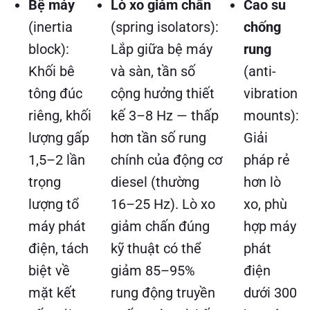
Bệ máy
Lò xo giảm chấn
Cao su
(inertia
(spring isolators):
chống
block):
Lắp giữa bệ máy
rung
Khối bê
và sàn, tần số
(anti-
tông đúc
cộng hưởng thiết
vibration
riêng, khối
kế 3–8 Hz — thấp
mounts):
lượng gấp
hơn tần số rung
Giải
1,5–2 lần
chính của động cơ
pháp rẻ
trọng
diesel (thường
hơn lò
lượng tổ
16–25 Hz). Lò xo
xo, phù
máy phát
giảm chấn đúng
hợp máy
điện, tách
kỹ thuật có thể
phát
biệt về
giảm 85–95%
điện
mặt kết
rung động truyền
dưới 300