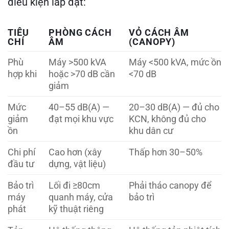
điều kiện lắp đặt:
TIÊU
PHÒNG CÁCH
VỎ CÁCH ÂM
CHÍ
ÂM
(CANOPY)
Phù
Máy >500 kVA
Máy <500 kVA, mức ồn
hợp khi
hoặc >70 dB cần
<70 dB
giảm
Mức
40–55 dB(A) —
20–30 dB(A) — đủ cho
giảm
đạt mọi khu vực
KCN, không đủ cho
ồn
khu dân cư
Chi phí
Cao hơn (xây
Thấp hơn 30–50%
đầu tư
dựng, vật liệu)
Bảo trì
Lối đi ≥80cm
Phải tháo canopy để
máy
quanh máy, cửa
bảo trì
phát
kỹ thuật riêng