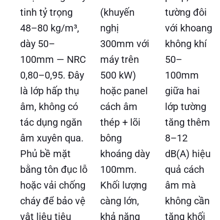
tinh tỷ trọng
(khuyến
tường đôi
48–80 kg/m³,
nghị
với khoang
dày 50–
300mm với
không khí
100mm — NRC
máy trên
50–
0,80–0,95. Đây
500 kW)
100mm
là lớp hấp thụ
hoặc panel
giữa hai
âm, không có
cách âm
lớp tường
tác dụng ngăn
thép + lõi
tăng thêm
âm xuyên qua.
bông
8–12
Phủ bề mặt
khoáng dày
dB(A) hiệu
bằng tôn đục lỗ
100mm.
quả cách
hoặc vải chống
Khối lượng
âm mà
cháy để bảo vệ
càng lớn,
không cần
vật liệu tiêu
khả năng
tăng khối