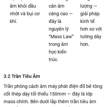
âm khỏi dầu
cản âm
lượng —
nhớt và bụi cơ
càng cao —
giải pháp
khí.
đây là
kinh tế
nguyên lý
hơn so với
“Mass Law”
tường dày
trong âm
hơn.
học kiến
trúc.
3.2 Trần Tiêu Âm
Trần phòng cách âm máy phát điện đổ bê tông
cốt thép dày tối thiểu 150mm — đây là lớp
mass chính. Bên dưới lắp thêm trần tiêu âm