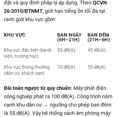
đặt và quy định pháp lý áp dụng. Theo
QCVN
26:2010/BTNMT
, giới hạn tiếng ồn tối đa tại
ranh giới khu vực gồm:
KHU VỰC
BAN NGÀY
BAN ĐÊM
(6H–21H)
(21H–6H)
Khu vực đặc biệt (bệnh
55 dB(A)
45 dB(A)
viện, trường học)
Khu vực thông thường
70 dB(A)
55 dB(A)
(dân cư, khách sạn)
Bài toán ngược từ quy chuẩn:
Máy phát điện
công nghiệp phát ra 100 dB(A). Công trình nằm
cạnh khu dân cư → ngưỡng cho phép ban đêm
là 55 dB(A). Vậy hệ thống cách âm phòng máy