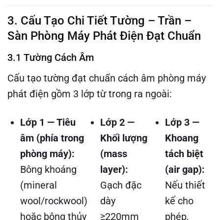
3. Cấu Tạo Chi Tiết Tường – Trần –
Sàn Phòng Máy Phát Điện Đạt Chuẩn
3.1 Tường Cách Âm
Cấu tạo tường đạt chuẩn cách âm phòng máy
phát điện gồm 3 lớp từ trong ra ngoài:
Lớp 1 — Tiêu
Lớp 2 —
Lớp 3 —
âm (phía trong
Khối lượng
Khoang
phòng máy):
(mass
tách biệt
Bông khoáng
layer):
(air gap):
(mineral
Gạch đặc
Nếu thiết
wool/rockwool)
dày
kế cho
hoặc bông thủy
≥220mm
phép,