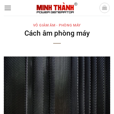
Bỏ
qua
nội
VỎ GIẢM ÂM - PHÒNG MÁY
dung
Cách âm phòng máy