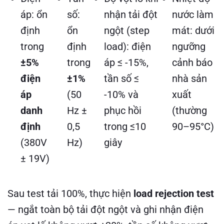
áp: ổn
số:
nhận tải đột
nước làm
định
ổn
ngột (step
mát: dưới
trong
định
load): điện
ngưỡng
±5%
trong
áp ≤ -15%,
cảnh báo
điện
±1%
tần số ≤
nhà sản
áp
(50
-10% và
xuất
danh
Hz ±
phục hồi
(thường
định
0,5
trong ≤10
90–95°C)
(380V
Hz)
giây
± 19V)
Sau test tải 100%, thực hiện
load rejection test
— ngắt toàn bộ tải đột ngột và ghi nhận điện