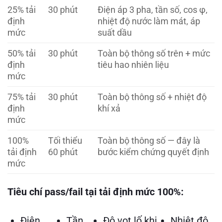
25% tải
30 phút
Điện áp 3 pha, tần số, cos φ,
định
nhiệt độ nước làm mát, áp
mức
suất dầu
50% tải
30 phút
Toàn bộ thông số trên + mức
định
tiêu hao nhiên liệu
mức
75% tải
30 phút
Toàn bộ thông số + nhiệt độ
định
khí xả
mức
100%
Tối thiểu
Toàn bộ thông số — đây là
tải định
60 phút
bước kiểm chứng quyết định
mức
Tiêu chí pass/fail tại tải định mức 100%:
Điện
Tần
Độ vọt lố khi
Nhiệt độ