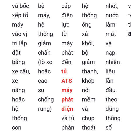
và bốc
bệ
cáp
hệ
nhớt,
v
xếp tổ
máy,
điện
thống
nước
t
máy
hệ
lực
ống
làm
t
vào vị
thống
từ
xả
mát
trí lắp
giảm
máy
khói,
và
đặt
chấn
phát
bộ
nạp
bằng
(lò xo
đến
giảm
nhiên
xe cẩu,
hoặc
tủ
thanh,
liệu
xe
cao
ATS
khớp
lần
nâng
su
máy
nối
đầu
hoặc
chống
phát
mềm
theo
hệ
rung)
điện
và
đúng
thống
và tủ
chụp
thông
con
phân
thoát
số