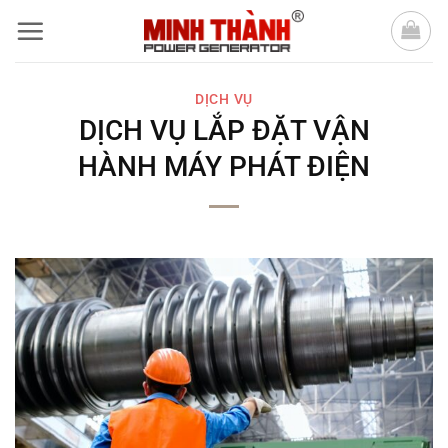
Bỏ
qua
nội
DỊCH VỤ
dung
DỊCH VỤ LẮP ĐẶT VẬN
HÀNH MÁY PHÁT ĐIỆN