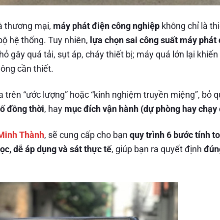
à thương mại,
máy phát điện công nghiệp
không chỉ là thi
bộ hệ thống. Tuy nhiên,
lựa chọn sai công suất máy phát 
gây quá tải, sụt áp, cháy thiết bị; máy quá lớn lại khiến 
ông cần thiết.
a trên “ước lượng” hoặc “kinh nghiệm truyền miệng”, bỏ 
ố đồng thời
, hay
mục đích vận hành (dự phòng hay chạy 
Minh Thành
, sẽ cung cấp cho bạn
quy trình 6 bước tính t
c, dễ áp dụng và sát thực tế
, giúp bạn ra quyết định
đún