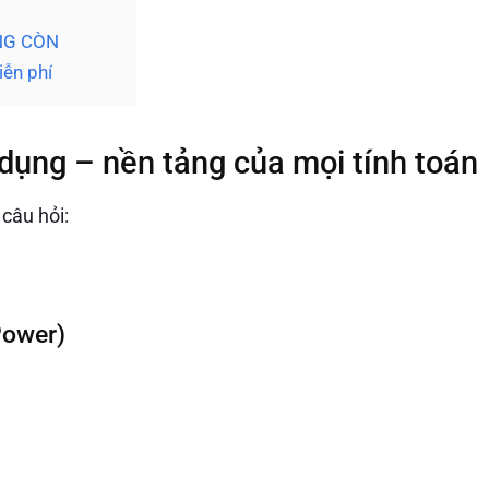
ỐNG CÒN
iễn phí
dụng – nền tảng của mọi tính toán
 câu hỏi:
Power)