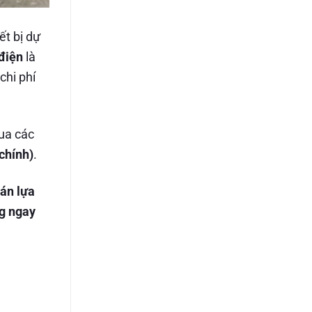
ết bị dự
điện
là
chi phí
qua các
chính)
.
oán lựa
g ngay