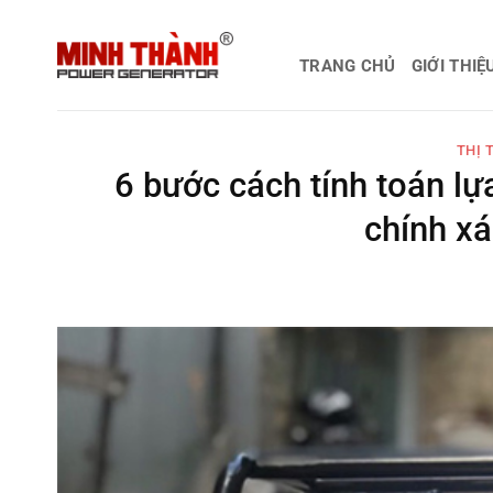
Bỏ
qua
TRANG CHỦ
GIỚI THIỆ
nội
dung
THỊ 
6 bước cách tính toán l
chính xá