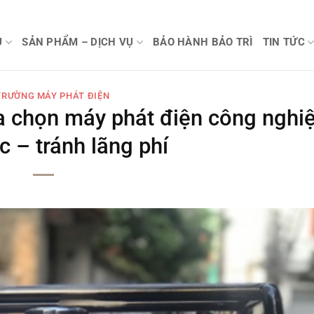
U
SẢN PHẨM – DỊCH VỤ
BẢO HÀNH BẢO TRÌ
TIN TỨC
TRƯỜNG MÁY PHÁT ĐIỆN
ựa chọn máy phát điện công nghi
c – tránh lãng phí