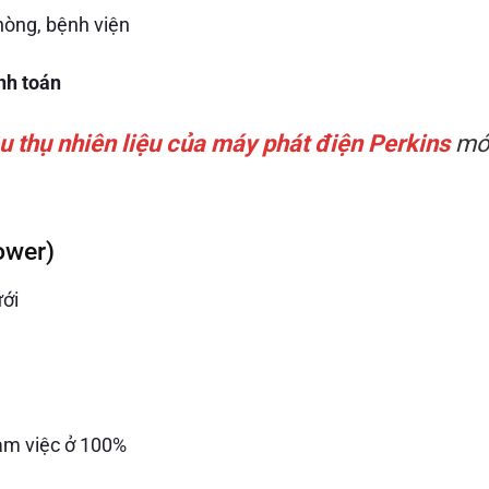
hòng, bệnh viện
ính toán
u thụ nhiên liệu của máy phát điện Perkins
mớ
ower)
ưới
làm việc ở 100%