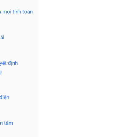
 mọi tính toán
ải
yết định
g
điện
an tâm