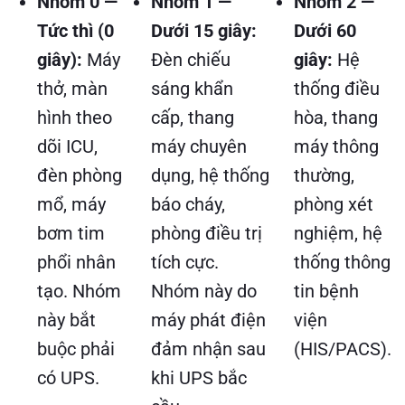
Nhóm 0 —
Nhóm 1 —
Nhóm 2 —
Tức thì (0
Dưới 15 giây:
Dưới 60
giây):
Máy
Đèn chiếu
giây:
Hệ
thở, màn
sáng khẩn
thống điều
hình theo
cấp, thang
hòa, thang
dõi ICU,
máy chuyên
máy thông
đèn phòng
dụng, hệ thống
thường,
mổ, máy
báo cháy,
phòng xét
bơm tim
phòng điều trị
nghiệm, hệ
phổi nhân
tích cực.
thống thông
tạo. Nhóm
Nhóm này do
tin bệnh
này bắt
máy phát điện
viện
buộc phải
đảm nhận sau
(HIS/PACS).
có UPS.
khi UPS bắc