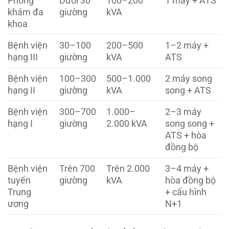
Phòng
Dưới 30
100–200
1 máy + ATS
khám đa
giường
kVA
khoa
Bệnh viện
30–100
200–500
1–2 máy +
hạng III
giường
kVA
ATS
Bệnh viện
100–300
500–1.000
2 máy song
hạng II
giường
kVA
song + ATS
Bệnh viện
300–700
1.000–
2–3 máy
hạng I
giường
2.000 kVA
song song +
ATS + hòa
đồng bộ
Bệnh viện
Trên 700
Trên 2.000
3–4 máy +
tuyến
giường
kVA
hòa đồng bộ
Trung
+ cấu hình
ương
N+1