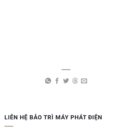
Nguồn điện sử dụng thường xuyên
Ở những vùng sâu vùng xa, hải đảo hoặc những
khu vực không có mạng lưới điện chính,[...]
XEM THÊM
LIÊN HỆ BẢO TRÌ MÁY PHÁT ĐIỆN